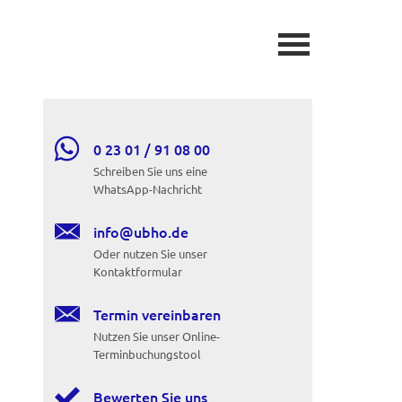

0 23 01 / 91 08 00
Schreiben Sie uns eine
WhatsApp-Nachricht

info@ubho.de
Oder nutzen Sie unser
Kontaktformular

Termin ver­ein­baren
Nutzen Sie unser Online-
Terminbuchungstool

Bewerten Sie uns