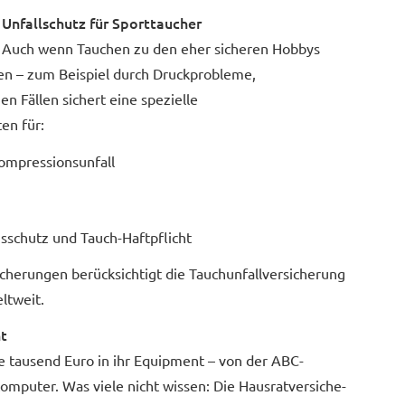
Unfallschutz für Sporttaucher
Auch wenn Tauchen zu den eher sicheren Hobbys
en – zum Beispiel durch Druckprobleme,
n Fällen sichert eine spezielle
en für:
mpressionsunfall
schutz und Tauch-Haft­pflicht
si­che­rungen berücksichtigt die Tauchunfallversicherung
ltweit.
ht
e tausend Euro in ihr Equipment – von der ABC-
uter. Was viele nicht wissen: Die Haus­rat­ver­si­che­