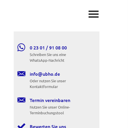

0 23 01 / 91 08 00
Schreiben Sie uns eine
WhatsApp-Nachricht

info@ubho.de
Oder nutzen Sie unser
Kontaktformular

Termin ver­ein­baren
Nutzen Sie unser Online-
Terminbuchungstool

Bewerten Sie uns